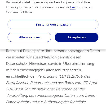
Monheim am Rhein, Deutschland.
Browser-Einstellungen entsprechend anpassen und Ihre 
Einwilligung widerrufen können, finden Sie 
hier
 in unserer 
Cookie-Richtlinie.
Als
Verantwortlicher
, d. h. als diejenige juristische
Person, die darüber entscheidet, warum und wie
Einstellungen anpassen
Daten, die Sie betreffen („
personenbezogene Daten
“)
im Zusammenhang mit der Webseite
Alle ablehnen
Akzeptieren
„UCBCares.de/patienten/epilepsie“ („
Website
“)
erhoben und verarbeitet werden, respektieren wir Ihr
Recht auf Privatsphäre. Ihre personenbezogenen Daten
verarbeiten wir ausschließlich gemäß diesen
Datenschutz-Hinweisen sowie in Übereinstimmung
mit den einschlägigen Datenschutzgesetzen,
einschließlich der
Verordnung (EU) 2016/679 des
Europäischen Parlaments und des Rates vom 27. April
2016 zum Schutz natürlicher Personen bei der
Verarbeitung personenbezogener Daten, zum freien
Datenverkehr und zur Aufhebung der Richtlinie