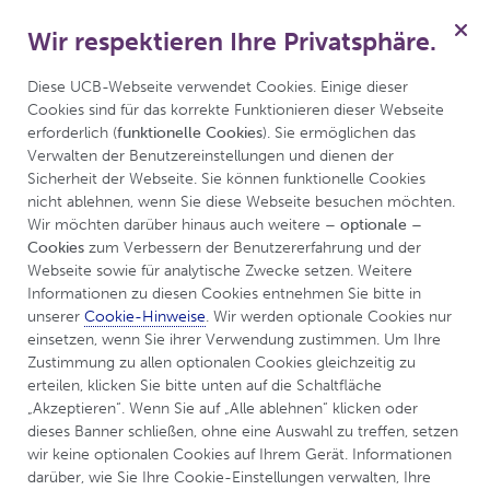
Wir respektieren Ihre Privatsphäre.
für Epilepsie
Menü
Diese UCB-Webseite verwendet Cookies. Einige dieser 
Cookies sind für das korrekte Funktionieren dieser Webseite 
erforderlich (
funktionelle Cookies
). Sie ermöglichen das 
Verwalten der Benutzereinstellungen und dienen der 
UCBCares
Datenschutz-Hinweise
Sicherheit der Webseite. Sie können funktionelle Cookies 
nicht ablehnen, wenn Sie diese Webseite besuchen möchten. 
Wir möchten darüber hinaus auch weitere 
– optionale – 
Datenschutz-Hinweise
Cookies
 zum Verbessern der Benutzererfahrung und der 
Webseite sowie für analytische Zwecke setzen. Weitere 
Informationen zu diesen Cookies entnehmen Sie bitte in 
unserer 
Cookie-Hinweise
. Wir werden optionale Cookies nur 
einsetzen, wenn Sie ihrer Verwendung zustimmen. Um Ihre 
WER WIR SIND UND WIE SIE
Zustimmung zu allen optionalen Cookies gleichzeitig zu 
UNS ERREICHEN KÖNNEN
erteilen, klicken Sie bitte unten auf die Schaltfläche 
„Akzeptieren“. Wenn Sie auf „Alle ablehnen“ klicken oder 
dieses Banner schließen, ohne eine Auswahl zu treffen, setzen 
„UCB“
oder
„wir“
bezeichnet die UCB Pharma GmbH
wir keine optionalen Cookies auf Ihrem Gerät. Informationen 
mit Sitz in der Rolf-Schwarz-Schütte-Platz 1, 40789
darüber, wie Sie Ihre Cookie-Einstellungen verwalten, Ihre 