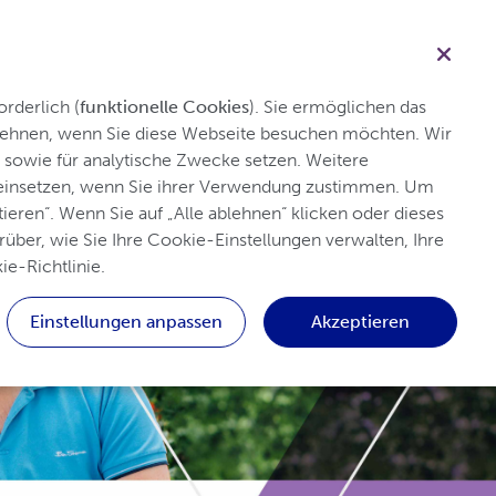
psy
Angehörige der Fachkreise
Suche
rderlich (
funktionelle Cookies
). Sie ermöglichen das 
blehnen, wenn Sie diese Webseite besuchen möchten. Wir 
sowie für analytische Zwecke setzen. Weitere 
m Kindesalter
Epilepsie-Blog
Service
 einsetzen, wenn Sie ihrer Verwendung zustimmen. Um 
ieren“. Wenn Sie auf „Alle ablehnen“ klicken oder dieses 
über, wie Sie Ihre Cookie-Einstellungen verwalten, Ihre 
ie-Richtlinie.
Einstellungen anpassen
Akzeptieren