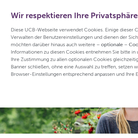
+49 2173 48 4848
Wir respektieren Ihre Privatsphäre
für Epilepsie
Diese UCB-Webseite verwendet Cookies. Einige dieser Coo
Verwalten der Benutzereinstellungen und dienen der Sich
möchten darüber hinaus auch weitere 
– optionale – Coo
Startseite
Was ist Epilepsie?
Leben mit
Informationen zu diesen Cookies entnehmen Sie bitte in 
Ihre Zustimmung zu allen optionalen Cookies gleichzeitig z
Banner schließen, ohne eine Auswahl zu treffen, setzen w
Browser-Einstellungen entsprechend anpassen und Ihre Ei