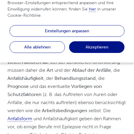
Studium und Beruf
Browser-Einstellungen entsprechend anpassen und Ihre 
Einwilligung widerrufen können, finden Sie 
hier
 in unserer 
Cookie-Richtlinie.
Junge Menschen mit Epilepsie träumen wie
Einstellungen anpassen
Gleichaltrige von Berufen, die ihren Begabungen und
Interessen entsprechen.
Ob ein Mensch mit Epilepsie
Alle ablehnen
Akzeptieren
einen bestimmten Beruf ausüben kann, hängt von
vielen Faktoren ab.
Bei der beruflichen Orientierung
müssen daher die
Art
und der
Ablauf der Anfälle
, die
Anfallshäufigkeit
, der
Behandlungsstand
, die
Prognose
und das eventuelle
Vorliegen von
Schutzfaktoren
(z. B. das Auftreten von Auren oder
Anfälle, die nur nachts auftreten) ebenso berücksichtigt
werden wie die
Arbeitsbedingungen
selbst. Die
Anfallsform
und Anfallshäufigkeit geben den Rahmen
vor, ob einige Berufe mit Epilepsie nicht in Frage