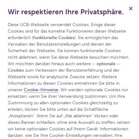
Wir respektieren Ihre Privatsphäre.
für Epilepsie
Menü
Diese UCB-Webseite verwendet Cookies. Einige dieser 
Cookies sind für das korrekte Funktionieren dieser Webseite 
erforderlich (
funktionelle Cookies
). Sie ermöglichen das 
Verwalten der Benutzereinstellungen und dienen der 
Sicherheit der Webseite. Sie können funktionelle Cookies 
nicht ablehnen, wenn Sie diese Webseite besuchen möchten. 
Wir möchten darüber hinaus auch weitere 
– optionale – 
Cookies
 zum Verbessern der Benutzererfahrung und der 
Webseite sowie für analytische Zwecke setzen. Weitere 
Informationen zu diesen Cookies entnehmen Sie bitte in 
unserer 
Cookie-Hinweise
. Wir werden optionale Cookies nur 
einsetzen, wenn Sie ihrer Verwendung zustimmen. Um Ihre 
UCBCares
Leben mit Epilepsie
Zustimmung zu allen optionalen Cookies gleichzeitig zu 
erteilen, klicken Sie bitte unten auf die Schaltfläche 
Epilepsie in Ausbildung, Studium und Beruf
„Akzeptieren“. Wenn Sie auf „Alle ablehnen“ klicken oder 
dieses Banner schließen, ohne eine Auswahl zu treffen, setzen 
Epilepsie in Ausbildung,
wir keine optionalen Cookies auf Ihrem Gerät. Informationen 
darüber, wie Sie Ihre Cookie-Einstellungen verwalten, Ihre 