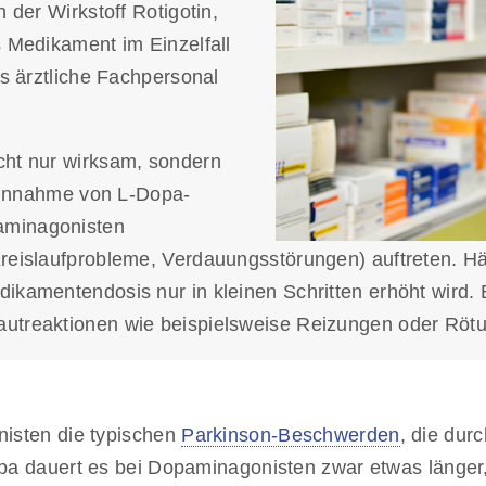
 der Wirkstoff Rotigotin,
 Medikament im Einzelfall
as ärztliche Fachpersonal
cht nur wirksam, sondern
 Einnahme von L-Dopa-
aminagonisten
eislaufprobleme, Verdauungsstörungen) auftreten. Häuf
ikamentendosis nur in kleinen Schritten erhöht wird. 
utreaktionen wie beispielsweise Reizungen oder Rötu
isten die typischen
Parkinson-Beschwerden
, die du
 dauert es bei Dopaminagonisten zwar etwas länger, b