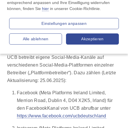
entsprechend anpassen und Ihre Einwilligung widerrufen 
1. Für die Datenverarbeitung
können, finden Sie 
hier
 in unserer Cookie-Richtlinie.
Verantwortliche
Einstellungen anpassen
„UCB“ oder „wir“ bezeichnet die UCB Pharma GmbH
mit Sitz am Rolf-Schwarz-Schütte-Platz 1, 40789
Alle ablehnen
Akzeptieren
Monheim am Rhein, 40789 Monheim, Deutschland.
UCB betreibt eigene Social-Media-Kanäle auf
verschiedenen Social-Media-Plattformen einzelner
Betreiber („Plattformbetreiber“). Dazu zählen (Letzte
Aktualisierung: 25.06.2025):
Facebook (Meta Platforms Ireland Limited,
Merrion Road, Dublin 4, D04 X2K5, Irland) für
den FacebookKanal von UCB abrufbar unter
https://www.facebook.com/ucbdeutschland