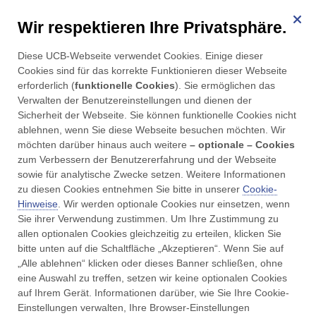
Wir respektieren Ihre Privatsphäre.
für Parkinson
Diese UCB-Webseite verwendet Cookies. Einige dieser 
Menü
Cookies sind für das korrekte Funktionieren dieser Webseite 
erforderlich (
funktionelle Cookies
). Sie ermöglichen das 
Verwalten der Benutzereinstellungen und dienen der 
Sicherheit der Webseite. Sie können funktionelle Cookies nicht 
ablehnen, wenn Sie diese Webseite besuchen möchten. Wir 
möchten darüber hinaus auch weitere 
– optionale – Cookies
UCBCares
Datenschutz-Hinweise Social Media
zum Verbessern der Benutzererfahrung und der Webseite 
sowie für analytische Zwecke setzen. Weitere Informationen 
Datenschutz-Hinweise
zu diesen Cookies entnehmen Sie bitte in unserer 
Cookie-
Hinweise
. Wir werden optionale Cookies nur einsetzen, wenn 
für Social-Media-Kanäle
Sie ihrer Verwendung zustimmen. Um Ihre Zustimmung zu 
allen optionalen Cookies gleichzeitig zu erteilen, klicken Sie 
bitte unten auf die Schaltfläche „Akzeptieren“. Wenn Sie auf 
der UCB Pharma GmbH
„Alle ablehnen“ klicken oder dieses Banner schließen, ohne 
eine Auswahl zu treffen, setzen wir keine optionalen Cookies 
auf Ihrem Gerät. Informationen darüber, wie Sie Ihre Cookie-
Einstellungen verwalten, Ihre Browser-Einstellungen 