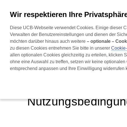
+49 2173 48 4848
Wir respektieren Ihre Privatsphäre
für Restless Legs Syndrom 
Diese UCB-Webseite verwendet Cookies. Einige dieser Cook
Startseite
RLS verstehen
Diagno
Verwalten der Benutzereinstellungen und dienen der Sich
möchten darüber hinaus auch weitere 
– optionale – Cook
zu diesen Cookies entnehmen Sie bitte in unserer 
Cookie
allen optionalen Cookies gleichzeitig zu erteilen, klicken 
ohne eine Auswahl zu treffen, setzen wir keine optionalen
entsprechend anpassen und Ihre Einwilligung widerrufen k
UCBCares
Nutzungsbedingungen
Nutzungsbedingu