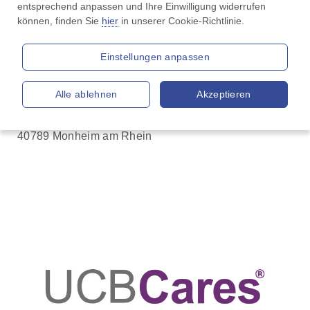
Anliegen wird von uns stets vertraulich behandelt.
entsprechend anpassen und Ihre Einwilligung widerrufen 
können, finden Sie 
hier
 in unserer Cookie-Richtlinie.
Bitte beachten Sie, dass wir Fragen zu Ihrer
individuellen Therapie weder beantworten können
Einstellungen anpassen
noch dürfen – das kann nur Ihr behandelnder Arzt.
Alle ablehnen
Akzeptieren
UCB Pharma GmbH
Rolf-Schwarz-Schütte-Platz 1
40789 Monheim am Rhein