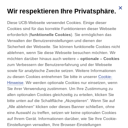
Wir respektieren Ihre Privatsphäre.
für Restless Legs Syndrom
Diese UCB-Webseite verwendet Cookies. Einige dieser 
Menü
Cookies sind für das korrekte Funktionieren dieser Webseite 
erforderlich (
funktionelle Cookies
). Sie ermöglichen das 
Verwalten der Benutzereinstellungen und dienen der 
Sicherheit der Webseite. Sie können funktionelle Cookies nicht 
ablehnen, wenn Sie diese Webseite besuchen möchten. Wir 
möchten darüber hinaus auch weitere 
– optionale – Cookies
UCBCares
Kontakt
zum Verbessern der Benutzererfahrung und der Webseite 
sowie für analytische Zwecke setzen. Weitere Informationen 
Kontakt
zu diesen Cookies entnehmen Sie bitte in unserer 
Cookie-
Hinweise
. Wir werden optionale Cookies nur einsetzen, wenn 
Sie ihrer Verwendung zustimmen. Um Ihre Zustimmung zu 
allen optionalen Cookies gleichzeitig zu erteilen, klicken Sie 
bitte unten auf die Schaltfläche „Akzeptieren“. Wenn Sie auf 
Haben Sie Fragen zum Restless Legs Syndrom? Sie
„Alle ablehnen“ klicken oder dieses Banner schließen, ohne 
®
eine Auswahl zu treffen, setzen wir keine optionalen Cookies 
erreichen unser UCBCares
-Team einfach und direkt
auf Ihrem Gerät. Informationen darüber, wie Sie Ihre Cookie-
über die unten aufgeführten Kontaktdaten. Ihr
Einstellungen verwalten, Ihre Browser-Einstellungen 