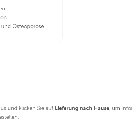
en
von
 und Osteoporose
s und klicken Sie auf
Lieferung nach Hause
, um Info
stellen.