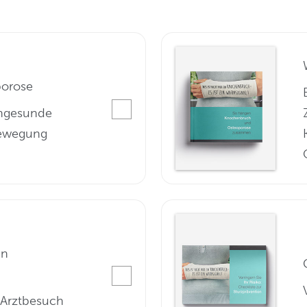
porose
engesunde
Bewegung
en
n Arztbesuch