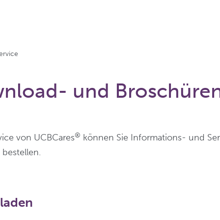
ervice
nload- und Broschüren
®
vice von UCBCares
können Sie Informations- und Se
bestellen.
laden