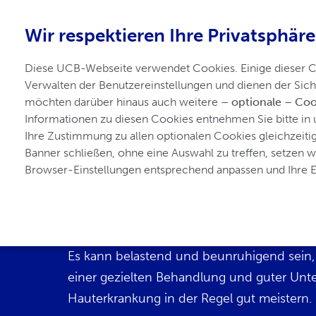
+49 2173 48 4848
Wir respektieren Ihre Privatsphäre
für Akne-inversa
Diese UCB-Webseite verwendet Cookies. Einige dieser Coo
Verwalten der Benutzereinstellungen und dienen der Sich
möchten darüber hinaus auch weitere 
– optionale – Coo
Startseite
Akne inversa verstehen
Beha
Informationen zu diesen Cookies entnehmen Sie bitte in 
Ihre Zustimmung zu allen optionalen Cookies gleichzeitig z
Banner schließen, ohne eine Auswahl zu treffen, setzen w
Browser-Einstellungen entsprechend anpassen und Ihre Ei
Leben mit Akne inve
Es kann belastend und beunruhigend sein, 
einer gezielten Behandlung und guter Unte
Hauterkrankung in der Regel gut meistern.