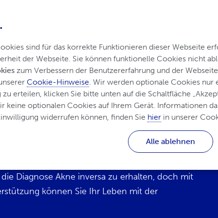
.
kies sind für das korrekte Funktionieren dieser Webseite erfo
erheit der Webseite. Sie können funktionelle Cookies nicht a
kies
 zum Verbessern der Benutzererfahrung und der Webseite 
ndlung der Akne inversa
Leben mit Akne inversa
unserer 
Cookie-Hinweise
. Wir werden optionale Cookies nur
u erteilen, klicken Sie bitte unten auf die Schaltfläche „Akzept
ir keine optionalen Cookies auf Ihrem Gerät. Informationen dar
nwilligung widerrufen können, finden Sie 
hier
 in unserer Cook
Alle ablehnen
rsa
die Diagnose Akne inversa zu erhalten, doch mit
rstützung können Sie Ihr Leben mit der