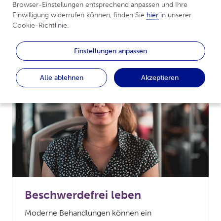
Browser-Einstellungen entsprechend anpassen und Ihre 
Erkrankungen von Haut
Einwilligung widerrufen können, finden Sie 
hier
 in unserer 
Cookie-Richtlinie.
und Gelenken
Einstellungen anpassen
Alle ablehnen
Akzeptieren
Beschwerdefrei leben
Moderne Behandlungen können ein