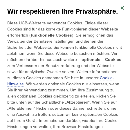
Wir respektieren Ihre Privatsphäre.
Diese UCB-Webseite verwendet Cookies. Einige dieser 
Cookies sind für das korrekte Funktionieren dieser Webseite 
erforderlich (
funktionelle Cookies
). Sie ermöglichen das 
Verwalten der Benutzereinstellungen und dienen der 
Willkommen
Sicherheit der Webseite. Sie können funktionelle Cookies nicht 
ablehnen, wenn Sie diese Webseite besuchen möchten. Wir 
möchten darüber hinaus auch weitere 
– optionale – Cookies
Diese Webseite richtet sich ausschließlich an
zum Verbessern der Benutzererfahrung und der Webseite 
Patient:innen, die im Rahmen ihrer entzündlich
sowie für analytische Zwecke setzen. Weitere Informationen 
zu diesen Cookies entnehmen Sie bitte in unserer 
Cookie-
rheumatischen Erkrankung mit einem UCB-
Hinweise
. Wir werden optionale Cookies nur einsetzen, wenn 
Medikament behandelt werden. Bitte geben Sie die
Sie ihrer Verwendung zustimmen. Um Ihre Zustimmung zu 
EU-Zulassungsnummer (beginnend mit EU/) ein, um
allen optionalen Cookies gleichzeitig zu erteilen, klicken Sie 
bitte unten auf die Schaltfläche „Akzeptieren“. Wenn Sie auf 
sich anzumelden. Die EU-Zulassungsnummer finden
„Alle ablehnen“ klicken oder dieses Banner schließen, ohne 
Sie auf der Verpackung Ihres UCB-Medikaments.
eine Auswahl zu treffen, setzen wir keine optionalen Cookies 
auf Ihrem Gerät. Informationen darüber, wie Sie Ihre Cookie-
Informationen für Fachkreise
Einstellungen verwalten, Ihre Browser-Einstellungen 